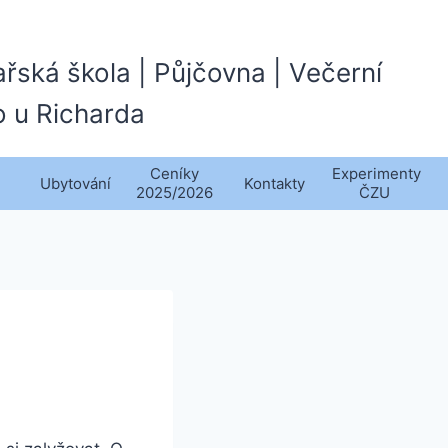
ařská škola | Půjčovna | Večerní
o u Richarda
Ceníky
Experimenty
Ubytování
Kontakty
2025/2026
ČZU