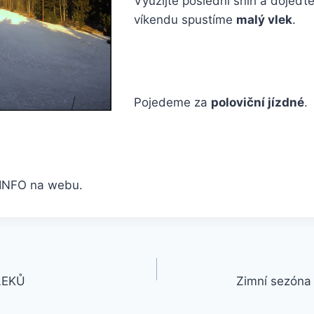
Využijte poslední sníh a dojeďte
víkendu spustíme
malý vlek
.
Pojedeme za
poloviční jízdné
.
í INFO na webu.
LEKŮ
Zimní sezóna