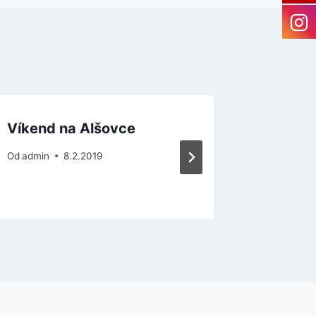
Víkend na Alšovce
POZOR!!
se ruší
Od
admin
8.2.2019
Od
admin