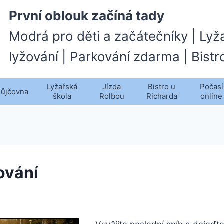
První oblouk začíná tady
Modrá pro děti a začátečníky | Lyž
lyžování | Parkování zdarma | Bistr
Lyžařská
Jízda
Bistro u
Počasí
Půjčovna
škola
Rolbou
Richarda
online
ování