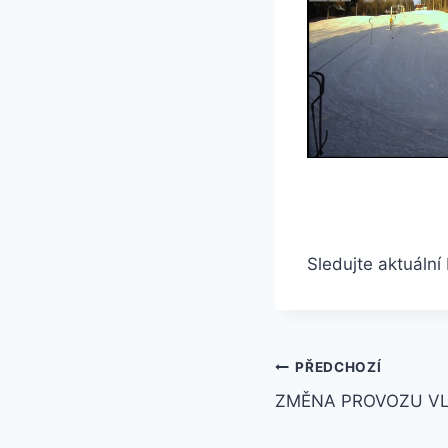
Sledujte aktuáln
Navigace
PŘEDCHOZÍ
ZMĚNA PROVOZU V
pro