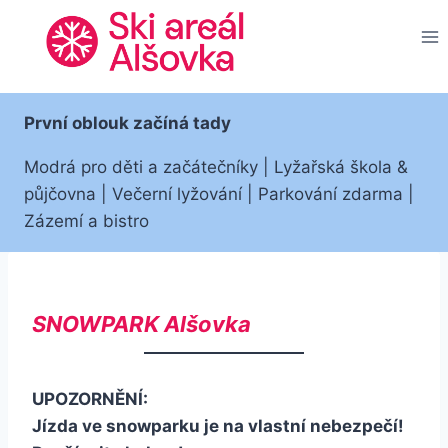
Přeskočit
na
obsah
První oblouk začíná tady
Modrá pro děti a začátečníky | Lyžařská škola &
půjčovna | Večerní lyžování | Parkování zdarma |
Zázemí a bistro
SNOWPARK Alšovka
UPOZORNĚNÍ:
Jízda ve snowparku je na vlastní nebezpečí!