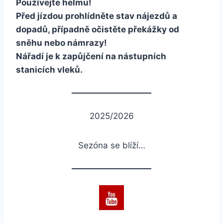
Používejte helmu!
Před jízdou prohlídněte stav nájezdů a
dopadů,
případně očistěte překážky od
sněhu nebo námrazy!
Nářadí je k zapůjčení na nástupních
stanicích vleků.
2025/2026
Sezóna se blíží…