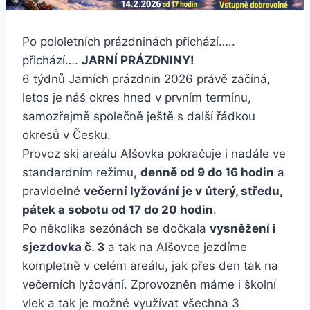
Po pololetních prázdninách přichází…..
přichází….
JARNÍ PRÁZDNINY!
6 týdnů Jarních prázdnin 2026 právě začíná,
letos je náš okres hned v prvním termínu,
samozřejmě společně ještě s další řádkou
okresů v Česku.
Provoz ski areálu Alšovka pokračuje i nadále ve
standardním režimu,
denně od 9 do 16 hodin
a
pravidelné
večerní lyžování je v úterý, středu,
pátek a sobotu od 17 do 20 hodin
.
Po několika sezónách se dočkala
vysněžení i
sjezdovka č. 3
a tak na Alšovce jezdíme
kompletně v celém areálu, jak přes den tak na
večerních lyžování. Zprovozněn máme i školní
vlek a tak je možné využívat všechna 3