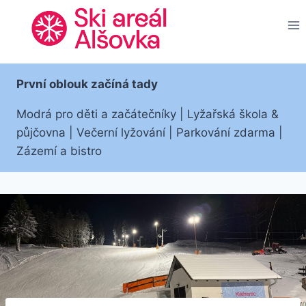
Přeskočit
na
obsah
První oblouk začíná tady
Modrá pro děti a začátečníky | Lyžařská škola &
půjčovna | Večerní lyžování | Parkování zdarma |
Zázemí a bistro