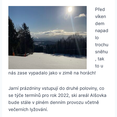
Před
víken
dem
napad
lo
trochu
sněhu
, tak
to u
nás zase vypadalo jako v zimě na horách!
Jarní prázdniny vstupují do druhé poloviny, co
se týče termínů pro rok 2022, ski areál Alšovka
bude stále v plném denním provozu včetně
večerních lyžování.