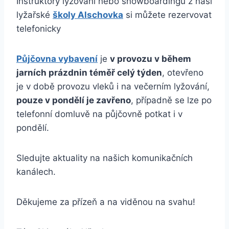
Instruktory lyžování nebo snowboardingu z naší
lyžařské
školy Alschovka
si můžete rezervovat
telefonicky
Půjčovna vybavení
je
v provozu v během
jarních prázdnin téměř celý týden
, otevřeno
je v době provozu vleků i na večerním lyžování,
pouze v pondělí je zavřeno
, případně se lze po
telefonní domluvě na půjčovně potkat i v
pondělí.
Sledujte aktuality na našich komunikačních
kanálech.
Děkujeme za přízeň a na viděnou na svahu!