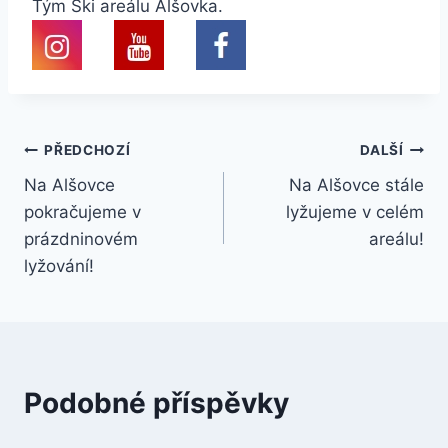
Tým Ski areálu Alšovka.
Navigace
PŘEDCHOZÍ
DALŠÍ
Na Alšovce
Na Alšovce stále
pro
pokračujeme v
lyžujeme v celém
příspěvek
prázdninovém
areálu!
lyžování!
Podobné příspěvky