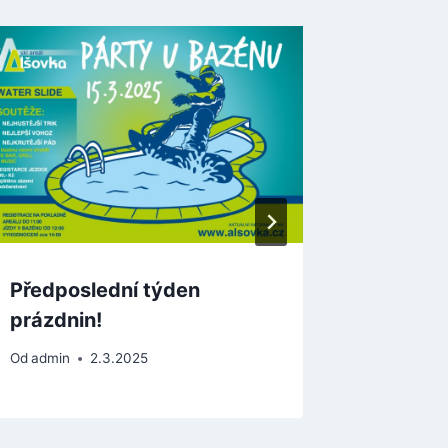
Areál v
Od
admin
Předposlední týden
prázdnin!
Od
admin
2.3.2025