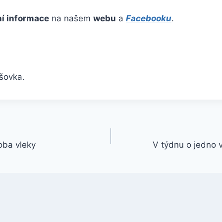
ní informace
na našem
webu
a
Facebooku
.
lšovka.
oba vleky
V týdnu o jedno v