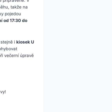
e připravené. V
něhu, takže na
eky pojedou
í od 17:30 do
 stejně i
kiosek U
ohybovat
při večerní úpravě
vy!