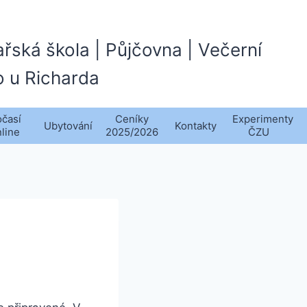
ařská škola | Půjčovna | Večerní
o u Richarda
časí
Ceníky
Experimenty
Ubytování
Kontakty
nline
2025/2026
ČZU