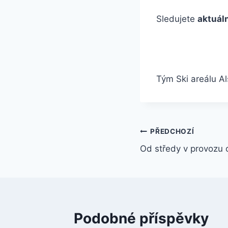
Sledujete
aktuál
Tým Ski areálu A
Navigace
PŘEDCHOZÍ
Od středy v provozu 
pro
příspěvek
Podobné příspěvky