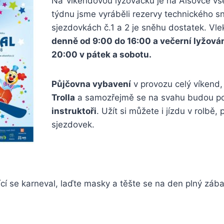
Na
_
víkendovou lyžovačku je na Alšovce vš
týdnu jsme vyráběli rezervy technického s
sjezdovkách č.1 a 2 je sněhu dostatek. Vl
denně od 9:00 do 16:00 a večerní lyžován
20:00 v pátek a sobotu.
Půjčovna vybavení
v provozu celý víkend,
Trolla
a samozřejmě se na svahu budou p
instruktoři
. Užít si můžete i jízdu v rolbě, 
sjezdovek.
cí se karneval, laďte masky a těšte se na den plný zába