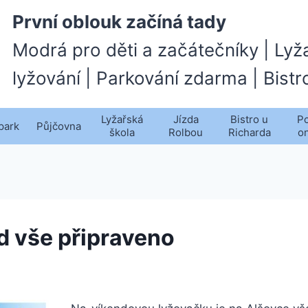
První oblouk začíná tady
Modrá pro děti a začátečníky | Lyž
lyžování | Parkování zdarma | Bistr
Lyžařská
Jízda
Bistro u
Po
park
Půjčovna
škola
Rolbou
Richarda
o
d vše připraveno