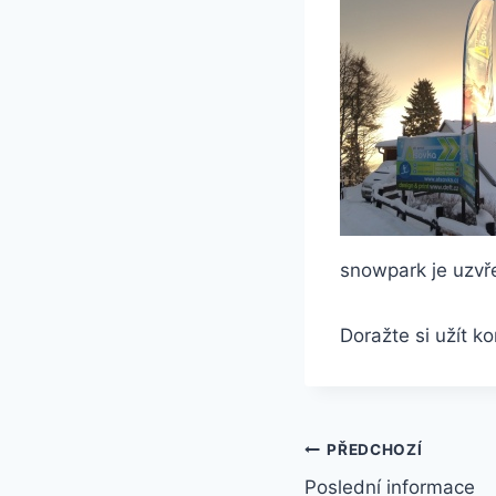
snowpark je uzvř
Doražte si užít 
Navigace
PŘEDCHOZÍ
Poslední informace