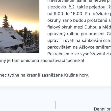
Návštěvníkům jsme na neděli přip
sjezdovku č.2, takže pojedou již
od 9:00 do 16:00. Pro běžkaře j
okruhy, ráno budou protažené 
fialový okruh mezi Duhou a Mě
upravený rolbou pro bruslení. 
upravili i svah na sáňkování cc
parkovištěm na Alšovce směre
Pokračujeme ve vysněžování zb
ený je tam umístěná zasněžovací technika!
konec týdne na krásně zasněžené Krušné hory.
Denní pr