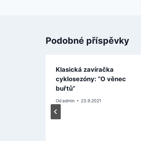
pro
příspěvek
Podobné příspěvky
e na
Klasická zavíračka
—
cyklosezóny: “O věnec
buřtů”
Od
admin
23.9.2021