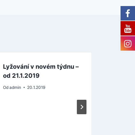
Lyžování v novém týdnu –
Provoz
od 21.1.2019
lyžová
Od
admin
20.1.2019
Od
admin