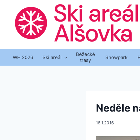
Přeskočit
na
obsah
Běžecké
WH 2026
Ski areál
Snowpark
trasy
Neděle n
16.1.2016