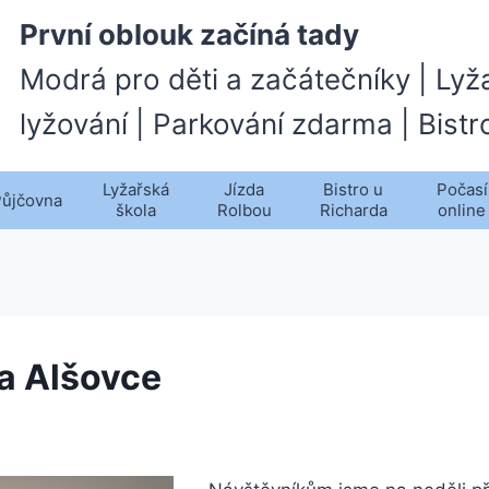
První oblouk začíná tady
Modrá pro děti a začátečníky | Lyž
lyžování | Parkování zdarma | Bistr
Lyžařská
Jízda
Bistro u
Počasí
Půjčovna
škola
Rolbou
Richarda
online
a Alšovce