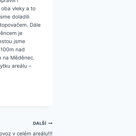
ravili i
 oba vleky a to
sme doladili
stopovačem. Dále
děncem je
Cestou jsme
a 100m nad
m na Měděnec.
ytku areálu –
DALŠÍ
ovoz v celém areálu!!!