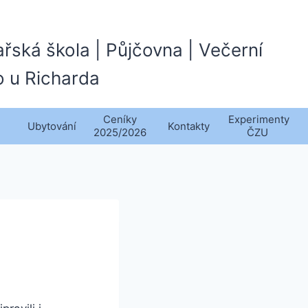
ařská škola | Půjčovna | Večerní
o u Richarda
Ceníky
Experimenty
Ubytování
Kontakty
2025/2026
ČZU