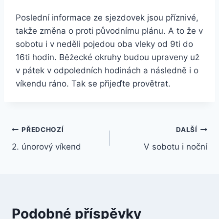
Poslední informace ze sjezdovek jsou příznivé,
takže změna o proti původnímu plánu. A to že v
sobotu i v neděli pojedou oba vleky od 9ti do
16ti hodin. Běžecké okruhy budou upraveny už
v pátek v odpoledních hodinách a následně i o
víkendu ráno. Tak se přijeďte provětrat.
Navigace
PŘEDCHOZÍ
DALŠÍ
2. únorový víkend
V sobotu i noční
pro
příspěvek
Podobné příspěvky