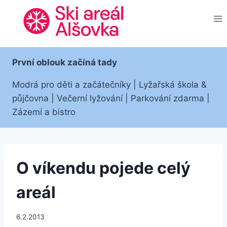
Přeskočit
na
obsah
První oblouk začíná tady
Modrá pro děti a začátečníky | Lyžařská škola &
půjčovna | Večerní lyžování | Parkování zdarma |
Zázemí a bistro
O víkendu pojede celý
areál
6.2.2013