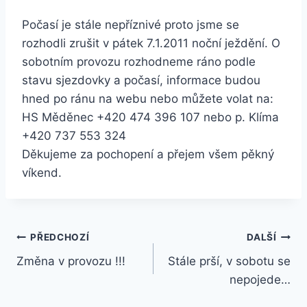
Počasí je stále nepříznivé proto jsme se
rozhodli zrušit v pátek 7.1.2011 noční ježdění. O
sobotním provozu rozhodneme ráno podle
stavu sjezdovky a počasí, informace budou
hned po ránu na webu nebo můžete volat na:
HS Měděnec +420 474 396 107 nebo p. Klíma
+420 737 553 324
Děkujeme za pochopení a přejem všem pěkný
víkend.
Navigace
PŘEDCHOZÍ
DALŠÍ
Změna v provozu !!!
Stále prší, v sobotu se
pro
nepojede…
příspěvek