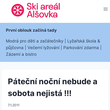
Přeskočit
na
obsah
První oblouk začíná tady
Modrá pro děti a začátečníky | Lyžařská škola &
půjčovna | Večerní lyžování | Parkování zdarma |
Zázemí a bistro
Páteční noční nebude a
sobota nejistá !!!
7.1.2011