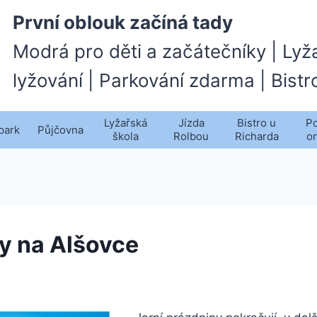
První oblouk začíná tady
Modrá pro děti a začátečníky | Lyž
lyžování | Parkování zdarma | Bistr
Lyžařská
Jízda
Bistro u
Po
park
Půjčovna
škola
Rolbou
Richarda
o
y na Alšovce