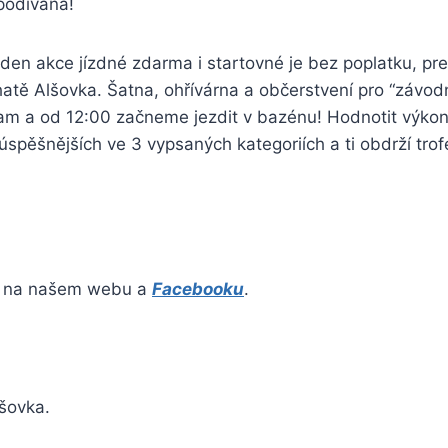
podívaná!
v den akce jízdné zdarma i startovné je bez poplatku, pr
atě Alšovka. Šatna, ohřívárna a občerstvení pro “závod
tam a od 12:00 začneme jezdit v bazénu! Hodnotit výko
úspěšnějších ve 3 vypsaných kategoriích a ti obdrží trofe
ty na našem webu a
Facebooku
.
lšovka.