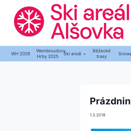
Přeskočit
na
obsah
Wembloudovy
Běžecké
WH 2026
Ski areál
Snow
Hrby 2025
trasy
Prázdnin
1.3.2018