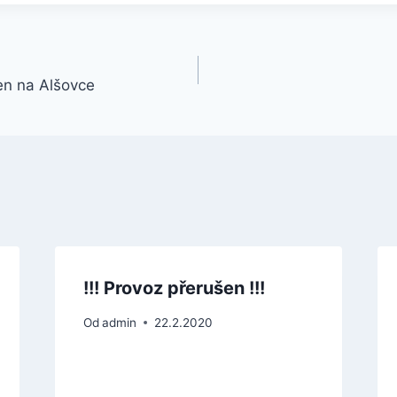
en na Alšovce
!!! Provoz přerušen !!!
Od
admin
22.2.2020