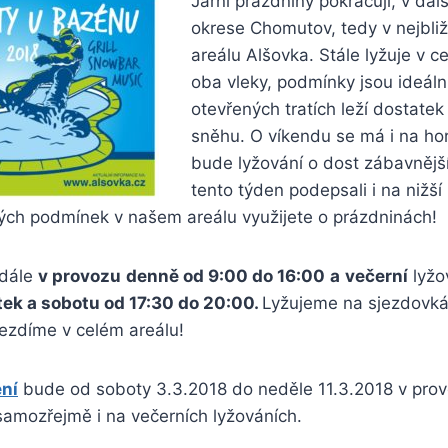
Jarní prázdniny pokračují, v dal
okrese Chomutov, tedy v nejbliž
areálu Alšovka. Stále lyžuje v c
oba vleky, podmínky jsou ideáln
otevřených tratích leží dostate
sněhu. O víkendu se má i na hor
bude lyžování o dost zábavnější
tento týden podepsali i na nižší
ých podmínek v našem areálu využijete o prázdninách!
adále
v provozu
denně od 9:00 do 16:00
a
večerní
lyžo
átek a sobotu od 17:30 do 20:00.
Lyžujeme na sjezdovkác
jezdíme v celém areálu!
ní
bude od soboty 3.3.2018 do neděle 11.3.2018 v pro
samozřejmě i na večerních lyžováních.