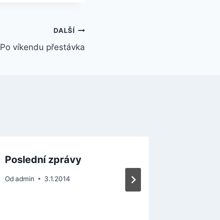
DALŠÍ
Po víkendu přestávka
Poslední zprávy
Pokrač
provoz
Od
admin
3.1.2014
Od
admin