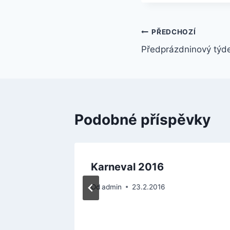
Navigace
PŘEDCHOZÍ
Předprázdninový týd
pro
příspěvek
Podobné příspěvky
Karneval 2016
Od
admin
23.2.2016