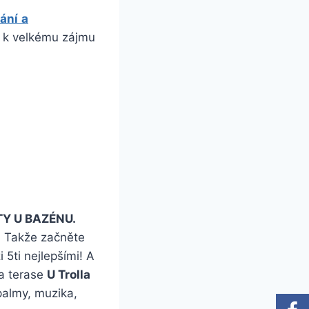
vání
a
m k velkému zájmu
Y U BAZÉNU.
. Takže začněte
 5ti nejlepšími! A
na terase
U Trolla
almy, muzika,