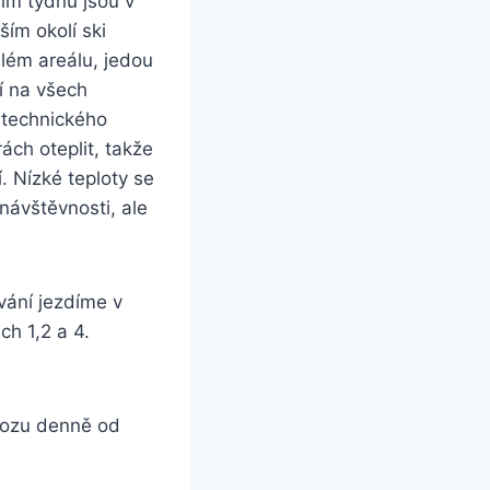
ším týdnu jsou v
ším okolí ski
elém areálu, jedou
í na všech
k technického
ách oteplit, takže
. Nízké teploty se
 návštěvnosti, ale
vání jezdíme v
h 1,2 a 4.
vozu denně od