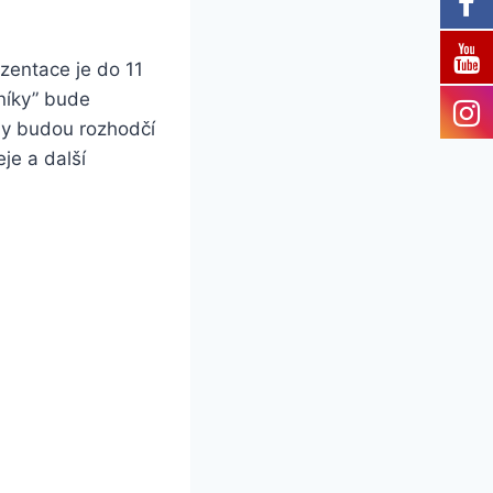
ezentace je do 11
níky” bude
ny budou rozhodčí
je a další