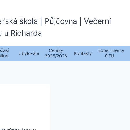
ařská škola | Půjčovna | Večerní
o u Richarda
časí
Ceníky
Experimenty
Ubytování
Kontakty
nline
2025/2026
ČZU