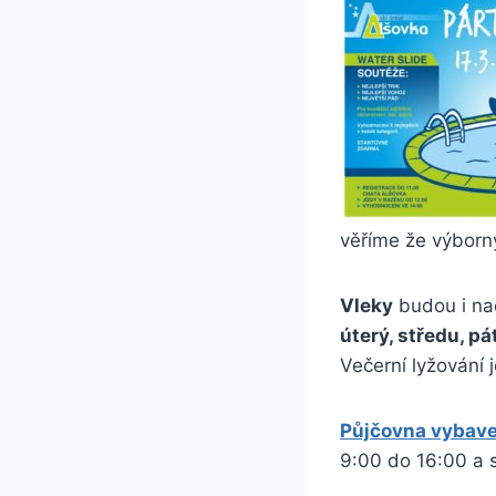
věříme že výborn
Vleky
budou i n
úterý, středu, p
Večerní lyžování 
Půjčovna vybave
9:00 do 16:00 a 