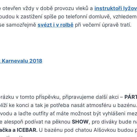
e otevřen vždy v době provozu vleků a
instruktoři lyžo
udou k zastižení spíše po telefonní domluvě, vzhlede
 se samozřejmě
svézt i v rolbě
při večerní úpravě tratí.
z Karnevalu 2018
brázku v tomto příspěvku, připravujeme další akci –
PÁRT
íží ke konci a tak je potřeba nasát atmosféru u bazénu
s vodu a laďte outfity ať máte možnost být vyhlášeni mezi
ďte alespoň podívat na pěknou
SHOW
, pro diváky bude 
vačka a ICEBAR.
U bazénu pod chatou Alšovkou budou p