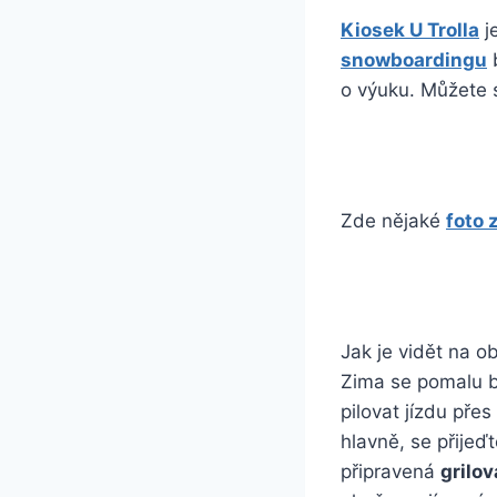
Kiosek U Trolla
j
snowboardingu
b
o výuku. Můžete
Zde nějaké
foto 
Jak je vidět na o
Zima se pomalu bl
pilovat jízdu pře
hlavně, se přije
připravená
grilo