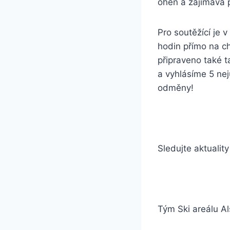
oheň a zajímavá 
Pro soutěžící je 
hodin přímo na ch
připraveno také 
a vyhlásíme 5 nej
odměny!
Sledujte aktuali
Tým Ski areálu A