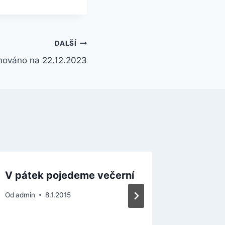
DALŠÍ
ánováno na 22.12.2023
V pátek pojedeme večerní
Pokrač
provoz
Od
admin
8.1.2015
Od
admin