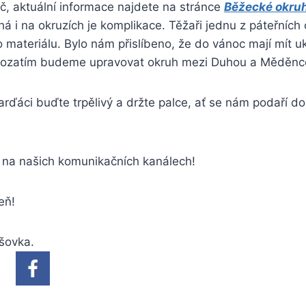
č, aktuální informace najdete na stránce
Běžecké okru
á i na okruzích je komplikace. Těžaři jednu z páteřních 
 materiálu. Bylo nám přislíbeno, že do vánoc mají mít 
 Prozatím budeme upravovat okruh mezi Duhou a Měděn
rďáci buďte trpělivý a držte palce, ať se nám podaří d
y na našich komunikačních kanálech!
eň!
lšovka.