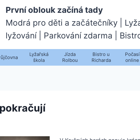
První oblouk začíná tady
Modrá pro děti a začátečníky | Lyž
lyžování | Parkování zdarma | Bistr
Lyžařská
Jízda
Bistro u
Počasí
Půjčovna
škola
Rolbou
Richarda
online
 pokračují