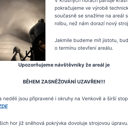
V Krušných horách panuje krásn
pokračujeme ve výrobě technic
současně se snažíme na areál 
rolbu, než nám dorazí nový stroj
Jakmile budeme mít jistotu, bu
o termínu otevření areálu.
Upozorňujeme návštěvníky že areál je
BĚHEM ZASNĚŽOVÁNÍ UZAVŘEN!!!
 neděli jsou připravené i okruhy na Venkově a širší st
ZDE
ch hor již sněhová pokrývka dovoluje strojovou úpravu.