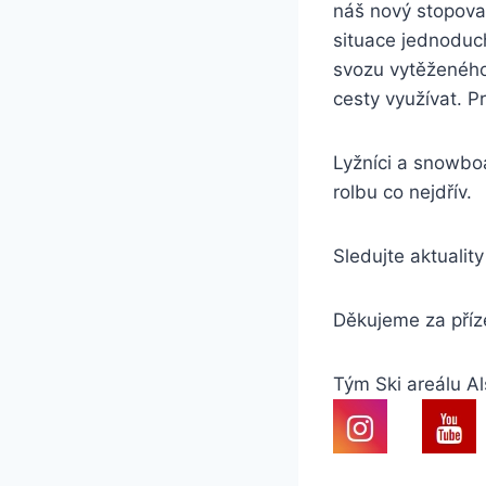
náš nový stopova
situace jednoduch
svozu vytěženého
cesty využívat.
Lyžníci a snowboa
rolbu co nejdřív.
Sledujte aktualit
Děkujeme za příz
Tým Ski areálu A