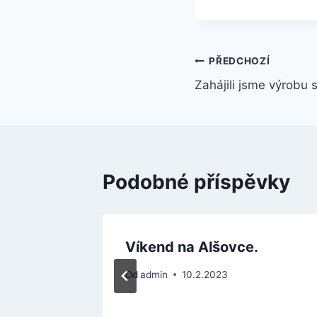
Navigace
PŘEDCHOZÍ
Zahájili jsme výrobu 
pro
příspěvek
Podobné příspěvky
ový
Víkend na Alšovce.
Od
admin
10.2.2023