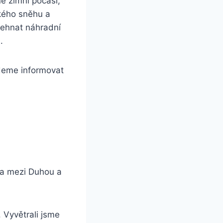
é zimní počasí,
kého sněhu a
sehnat náhradní
.
deme informovat
opa mezi Duhou a
 Vyvětrali jsme