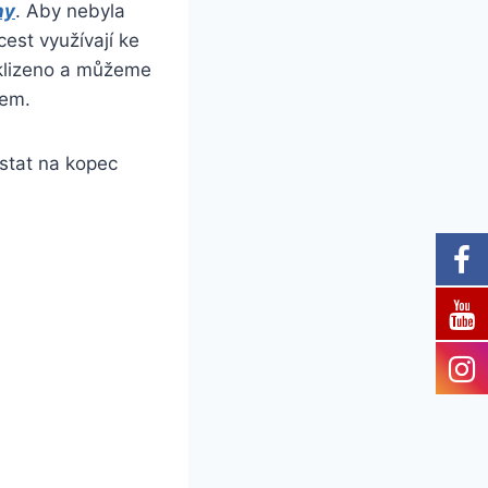
hy
. Aby nebyla
cest využívají ke
uklizeno a můžeme
cem.
ostat na kopec