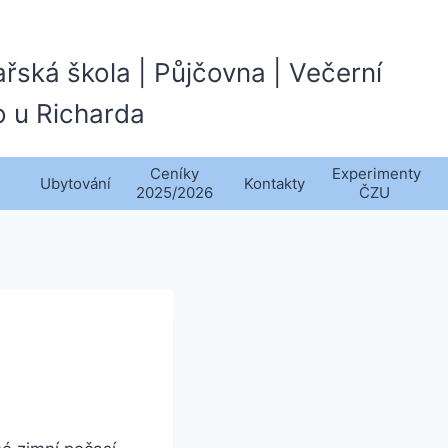
ařská škola | Půjčovna | Večerní
o u Richarda
Ceníky
Experimenty
Ubytování
Kontakty
2025/2026
ČZU