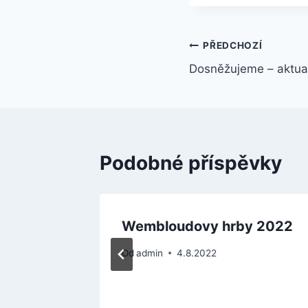
Navigace
PŘEDCHOZÍ
Dosněžujeme – aktua
pro
příspěvek
Podobné příspěvky
černí
Wembloudovy hrby 2022
Od
admin
4.8.2022