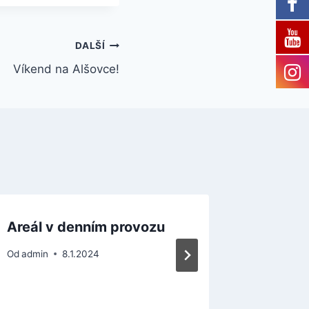
DALŠÍ
Víkend na Alšovce!
Areál v denním provozu
Soutěž 
Od
admin
8.1.2024
Od
admin