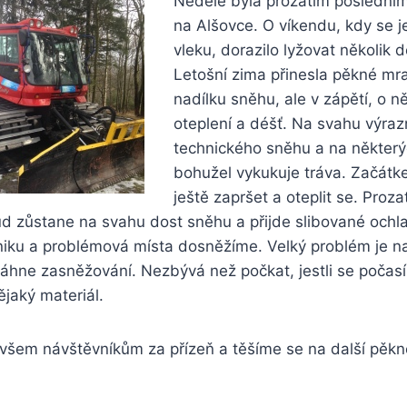
Neděle byla prozatím poslední
na Alšovce. O víkendu, kdy se 
vleku, dorazilo lyžovat několik d
Letošní zima přinesla pěkné mr
nadílku sněhu, ale v zápětí, o ně
oteplení a déšť. Na svahu výraz
technického sněhu a na někter
bohužel vykukuje tráva. Začát
ještě zapršet a oteplit se. Proza
d zůstane na svahu dost sněhu a přijde slibované och
niku a problémová místa dosněžíme. Velký problém je na
áhne zasněžování. Nezbývá než počkat, jestli se počasí
jaký materiál.
šem návštěvníkům za přízeň a těšíme se na další pěkn