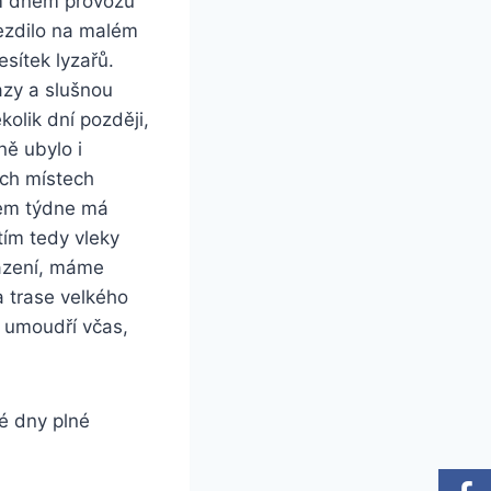
m dnem provozu
jezdilo na malém
esítek lyzařů.
azy a slušnou
kolik dní později,
ně ubylo i
ých místech
kem týdne má
tím tedy vleky
lazení, máme
 trase velkého
 umoudří včas,
é dny plné