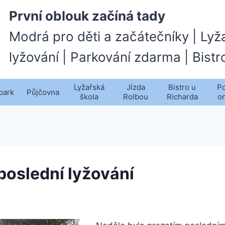
První oblouk začíná tady
Modrá pro děti a začátečníky | Lyž
lyžování | Parkování zdarma | Bistr
Lyžařská
Jízda
Bistro u
Po
park
Půjčovna
škola
Rolbou
Richarda
o
 poslední lyžování