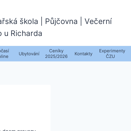
ařská škola | Půjčovna | Večerní
o u Richarda
časí
Ceníky
Experimenty
Ubytování
Kontakty
nline
2025/2026
ČZU