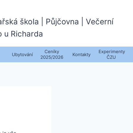
ařská škola | Půjčovna | Večerní
o u Richarda
Ceníky
Experimenty
Ubytování
Kontakty
2025/2026
ČZU