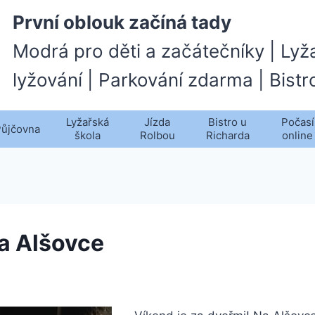
První oblouk začíná tady
Modrá pro děti a začátečníky | Lyž
lyžování | Parkování zdarma | Bistr
Lyžařská
Jízda
Bistro u
Počasí
Půjčovna
škola
Rolbou
Richarda
online
a Alšovce