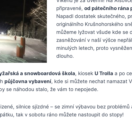
Víkend je za dveřmi! Na Alšovce
připravené,
od pátečního rána p
Napadl dostatek skutečného, p
originálního Krušnohorského sn
můžeme lyžovat všude kde se d
zasněžování v naší výšce nepřál
minulých letech, proto vysněžen
dlouho.
lyžařská a snowboardová škola
, kiosek
U Trolla
a po ce
ch
půjčovna vybavení
, kde si můžete nechat namazat 
by se náhodou stalo, že vám to nepojede.
lizené, silnice sjízdné – se zimní výbavou bez problémů
átku, tak v sobotu ráno můžete nastoupit do stopy!