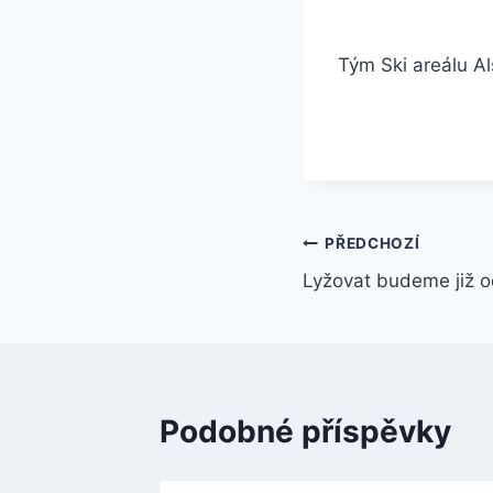
Tým Ski areálu A
Navigace
PŘEDCHOZÍ
Lyžovat budeme již o
pro
příspěvek
Podobné příspěvky