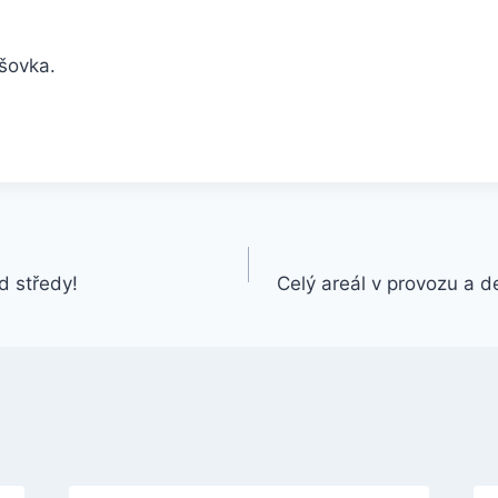
lšovka.
d středy!
Celý areál v provozu a d