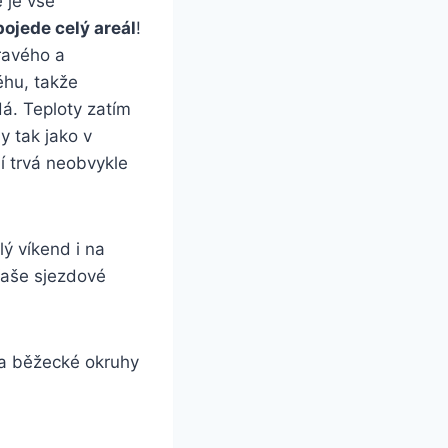
 je vše
ojede celý areál
!
ravého a
ěhu, takže
á. Teploty zatím
y tak jako v
í trvá neobvykle
lý víkend i na
Vaše sjezdové
 a běžecké okruhy