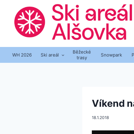
Přeskočit
na
obsah
Běžecké
WH 2026
Ski areál
Snowpark
trasy
Víkend n
18.1.2018