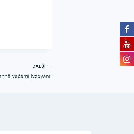
DALŠÍ
enně večerní lyžování!