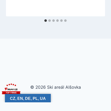
© 2026 Ski areál Alšovka
CZ, EN, DE, PL, UA