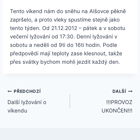
Tento víkend nám do sněhu na Alšovce pěkně
zapršelo, a proto vleky spustíme stejně jako
tento týden. Od 21.12.2012 – pátek a v sobotu
večerní lyžování od 17:30. Denní lyžování v
sobotu a neděli od 9ti do 16ti hodin. Podle
předpovědi mají teploty zase klesnout, takže
přes svátky bychom mohli jezdit každý den.
Navigace
PŘEDCHOZÍ
DALŠÍ
Další lyžování o
!!!PROVOZ
pro
víkendu
UKONČEN!!!
příspěvek