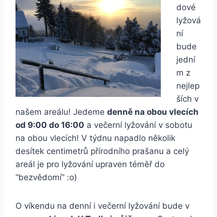
dové
lyžová
ní
bude
jední
m z
nejlep
ších v
našem areálu! Jedeme
denně na obou vlecích
od 9:00 do 16:00
a večerní lyžování v sobotu
na obou vlecích! V týdnu napadlo několik
desítek centimetrů přírodního prašanu a celý
areál je pro lyžování upraven téměř do
“bezvědomí” :o)
O víkendu na denní i večerní lyžování bude v