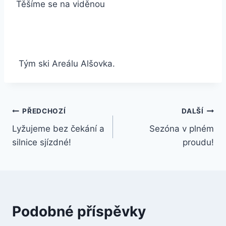
Těšíme se na viděnou
Tým ski Areálu Alšovka.
Navigace
PŘEDCHOZÍ
DALŠÍ
Lyžujeme bez čekání a
Sezóna v plném
pro
silnice sjízdné!
proudu!
příspěvek
Podobné příspěvky