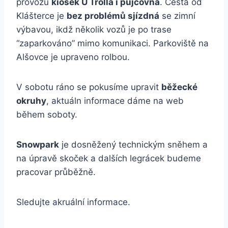
provozu
kiosek U Trolla i půjčovna
. Cesta od
Klášterce je
bez problémů sjízdná
se zimní
výbavou, ikdž několik vozů je po trase
“zaparkováno” mimo komunikaci. Parkoviště na
Alšovce je upraveno rolbou.
V sobotu ráno se pokusíme upravit
běžecké
okruhy
, aktuáln informace dáme na web
během soboty.
Snowpark
je dosněžený technickým sněhem a
na úpravě skoček a dalších legrácek budeme
pracovar průběžně.
Sledujte akruální informace.