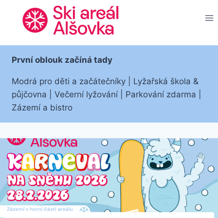
Přeskočit
na
obsah
První oblouk začíná tady
Modrá pro děti a začátečníky | Lyžařská škola &
půjčovna | Večerní lyžování | Parkování zdarma |
Zázemí a bistro