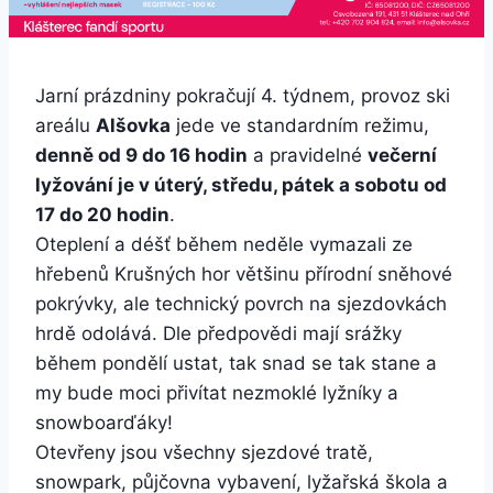
Jarní prázdniny pokračují 4. týdnem, provoz ski
areálu
Alšovka
jede ve standardním režimu,
denně od 9 do 16 hodin
a pravidelné
večerní
lyžování je v úterý, středu, pátek a sobotu od
17 do 20 hodin
.
Oteplení a déšť během neděle vymazali ze
hřebenů Krušných hor většinu přírodní sněhové
pokrývky, ale technický povrch na sjezdovkách
hrdě odolává. Dle předpovědi mají srážky
během pondělí ustat, tak snad se tak stane a
my bude moci přivítat nezmoklé lyžníky a
snowboarďáky!
Otevřeny jsou všechny sjezdové tratě,
snowpark, půjčovna vybavení, lyžařská škola a