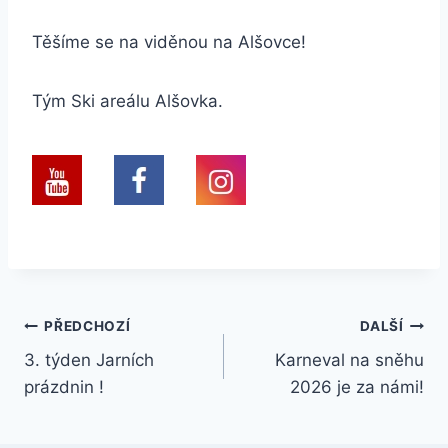
Těšíme se na viděnou na Alšovce!
Tým Ski areálu Alšovka.
Navigace
PŘEDCHOZÍ
DALŠÍ
3. týden Jarních
Karneval na sněhu
pro
prázdnin !
2026 je za námi!
příspěvek