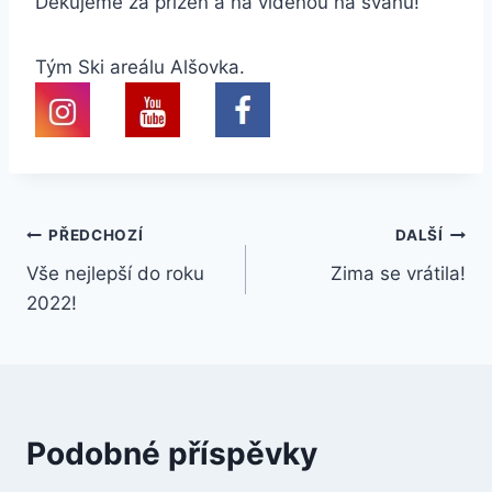
Děkujeme za přízeň a na viděnou na svahu!
Tým Ski areálu Alšovka.
Navigace
PŘEDCHOZÍ
DALŠÍ
Vše nejlepší do roku
Zima se vrátila!
pro
2022!
příspěvek
Podobné příspěvky