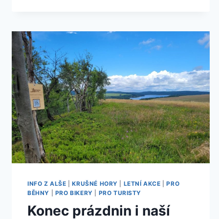
INFO Z ALŠE
|
KRUŠNÉ HORY
|
LETNÍ AKCE
|
PRO
BĚHNY
|
PRO BIKERY
|
PRO TURISTY
Konec prázdnin i naší