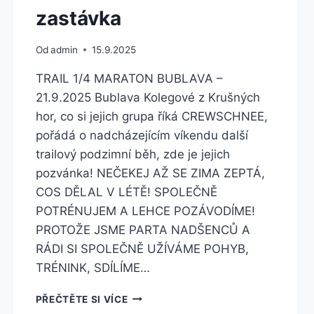
zastávka
Od
admin
15.9.2025
TRAIL 1/4 MARATON BUBLAVA –
21.9.2025 Bublava Kolegové z Krušných
hor, co si jejich grupa říká CREWSCHNEE,
pořádá o nadcházejícím víkendu další
trailový podzimní běh, zde je jejich
pozvánka! NEČEKEJ AŽ SE ZIMA ZEPTÁ,
COS DĚLAL V LÉTĚ! SPOLEČNĚ
POTRÉNUJEM A LEHCE POZÁVODÍME!
PROTOŽE JSME PARTA NADŠENCŮ A
RÁDI SI SPOLEČNĚ UŽÍVÁME POHYB,
TRÉNINK, SDÍLÍME…
CREWSCHNEE
PŘEČTĚTE SI VÍCE
TRAIL