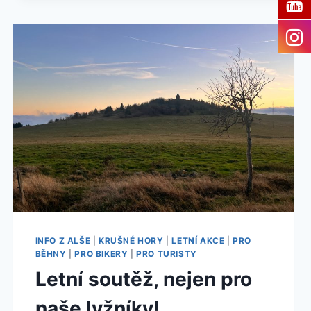
SOUTĚŽE!
INFO Z ALŠE
|
KRUŠNÉ HORY
|
LETNÍ AKCE
|
PRO
BĚHNY
|
PRO BIKERY
|
PRO TURISTY
Letní soutěž, nejen pro
naše lyžníky!