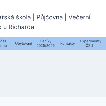
ařská škola | Půjčovna | Večerní
o u Richarda
časí
Ceníky
Experimenty
Ubytování
Kontakty
nline
2025/2026
ČZU