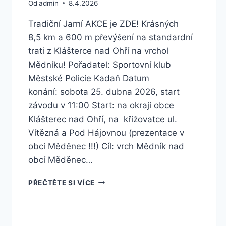
Od
admin
8.4.2026
Tradiční Jarní AKCE je ZDE! Krásných
8,5 km a 600 m převýšení na standardní
trati z Klášterce nad Ohří na vrchol
Mědníku! Pořadatel: Sportovní klub
Městské Policie Kadaň Datum
konání: sobota 25. dubna 2026, start
závodu v 11:00 Start: na okraji obce
Klášterec nad Ohří, na křižovatce ul.
Vítězná a Pod Hájovnou (prezentace v
obci Měděnec !!!) Cíl: vrch Mědník nad
obcí Měděnec…
BĚH
PŘEČTĚTE SI VÍCE
NA
MĚDNÍK
2026