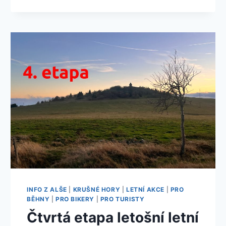
INFO Z ALŠE
|
KRUŠNÉ HORY
|
LETNÍ AKCE
|
PRO
BĚHNY
|
PRO BIKERY
|
PRO TURISTY
Čtvrtá etapa letošní letní