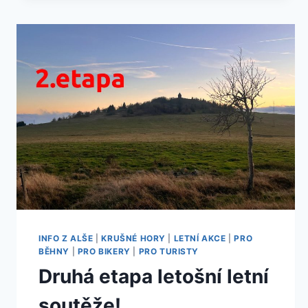
NAŠÍ
LETNÍ
SOUTĚŽE!
INFO Z ALŠE
|
KRUŠNÉ HORY
|
LETNÍ AKCE
|
PRO
BĚHNY
|
PRO BIKERY
|
PRO TURISTY
Druhá etapa letošní letní
soutěže!