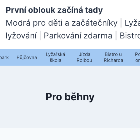
První oblouk začíná tady
Modrá pro děti a začátečníky | Lyž
lyžování | Parkování zdarma | Bistr
Lyžařská
Jízda
Bistro u
Po
park
Půjčovna
škola
Rolbou
Richarda
o
Pro běhny