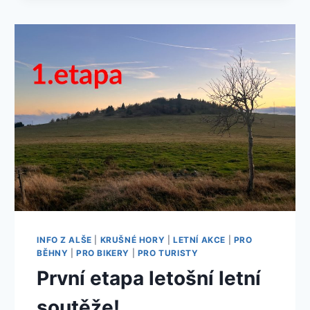
LETNÍ
SOUTĚŽE!
INFO Z ALŠE
|
KRUŠNÉ HORY
|
LETNÍ AKCE
|
PRO
BĚHNY
|
PRO BIKERY
|
PRO TURISTY
První etapa letošní letní
soutěže!