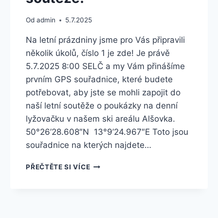
Od
admin
5.7.2025
Na letní prázdniny jsme pro Vás připravili
několik úkolů, číslo 1 je zde! Je právě
5.7.2025 8:00 SELČ a my Vám přinášíme
prvním GPS souřadnice, které budete
potřebovat, aby jste se mohli zapojit do
naší letní soutěže o poukázky na denní
lyžovačku v našem ski areálu Alšovka.
50°26’28.608″N 13°9’24.967″E Toto jsou
souřadnice na kterých najdete…
PRVNÍ
PŘEČTĚTE SI VÍCE
ETAPA
LETOŠNÍ
LETNÍ
SOUTĚŽE!