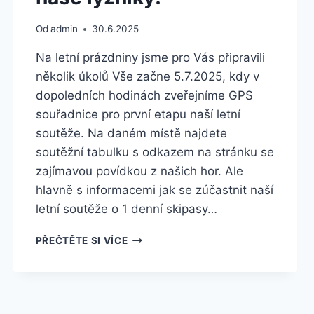
Od
admin
30.6.2025
Na letní prázdniny jsme pro Vás připravili
několik úkolů Vše začne 5.7.2025, kdy v
dopoledních hodinách zveřejníme GPS
souřadnice pro první etapu naší letní
soutěže. Na daném místě najdete
soutěžní tabulku s odkazem na stránku se
zajímavou povídkou z našich hor. Ale
hlavně s informacemi jak se zúčastnit naší
letní soutěže o 1 denní skipasy…
LETNÍ
PŘEČTĚTE SI VÍCE
SOUTĚŽ,
NEJEN
PRO
NAŠE
LYŽNÍKY!