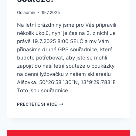
Od
admin
19.7.2025
Na letní prázdniny jsme pro Vás připravili
několik úkolů, nyní je čas na 2. z nich! Je
právě 19.7.2025 8:00 SELČ a my Vám
přinášíme druhé GPS souřadnice, které
budete potřebovat, aby jste se mohli
zapojit do naší letní soutěže o poukázky
na denní lyžovačku v našem ski areálu
Alšovka. 50°26’58.130″N, 13°9’29.783″E
Toto jsou souřadnice…
DRUHÁ
PŘEČTĚTE SI VÍCE
ETAPA
LETOŠNÍ
LETNÍ
SOUTĚŽE!