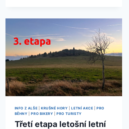
EDITION
2025
III.
ZASTÁVKA
INFO Z ALŠE
|
KRUŠNÉ HORY
|
LETNÍ AKCE
|
PRO
BĚHNY
|
PRO BIKERY
|
PRO TURISTY
Třetí etapa letošní letní