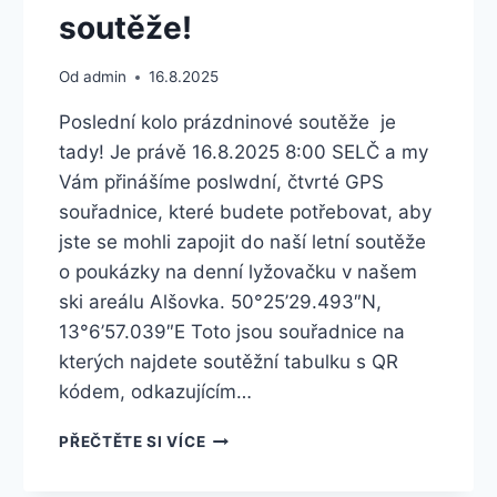
soutěže!
Od
admin
16.8.2025
Poslední kolo prázdninové soutěže je
tady! Je právě 16.8.2025 8:00 SELČ a my
Vám přinášíme poslwdní, čtvrté GPS
souřadnice, které budete potřebovat, aby
jste se mohli zapojit do naší letní soutěže
o poukázky na denní lyžovačku v našem
ski areálu Alšovka. 50°25’29.493″N,
13°6’57.039″E Toto jsou souřadnice na
kterých najdete soutěžní tabulku s QR
kódem, odkazujícím…
ČTVRTÁ
PŘEČTĚTE SI VÍCE
ETAPA
LETOŠNÍ