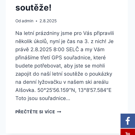
soutěže!
Od
admin
2.8.2025
Na letní prázdniny jsme pro Vás připravili
několik úkolů, nyní je čas na 3. z nich! Je
právě 2.8.2025 8:00 SELČ a my Vám
přinášíme třetí GPS souřadnice, které
budete potřebovat, aby jste se mohli
zapojit do naší letní soutěže o poukázky
na denní lyžovačku v našem ski areálu
Alšovka. 50°25’56.159″N, 13°8’57.584″E
Toto jsou souřadnice…
TŘETÍ
PŘEČTĚTE SI VÍCE
ETAPA
LETOŠNÍ
LETNÍ