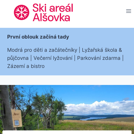
Přeskočit
na
obsah
První oblouk začíná tady
Modrá pro děti a začátečníky | Lyžařská škola &
půjčovna | Večerní lyžování | Parkování zdarma |
Zázemí a bistro