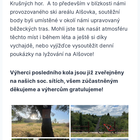
Krušných hor. A to především v blízkosti námi
provozovaného ski areálu Alšovka, soutěžní
body byli umístěné v okolí námi upravovaný
běžeckých tras. Mohli jste tak nasát atmosféru
těchto míst i během léta a ještě si díky
vychajdě, nebo vyjížďce vysoutěžit denní
poukázky na lyžování na Alšovce!
Výherci posledního kola jsou již zveřejněny
na našich soc. sítích, všem zúčastněným
děkujeme a výhercům gratulujeme!